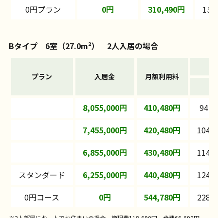
0円プラン
0円
310,490円
152
Bタイプ 6室（27.0m²） 2人入居の場合
プラン
入居金
月額利用料
家
8,055,000円
410,480円
94,5
7,455,000円
420,480円
104,
6,855,000円
430,480円
114,
スタンダード
6,255,000円
440,480円
124,
0円コース
0円
544,780円
228,
※2人部屋にお一人でお住まいの場合、管理費118,690円、食費66,690円