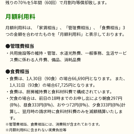
残りの70％を5年間（60回）で月割均等償却致します。
月額利用料
月額利用料は、「家賃相当」、「管理費相当」、「食費相当」3
つの金額を合わせたものを「月額利用料」と表示しております。
●管理費相当
共用施設等の維持・管理、水道光熱費、一般事務、生活サービ
ス費に係わる人件費、備品、消耗品費
●食費相当
食費は、1人30日（90食）の場合66,690円となります。 また、
1人31日（93食）の場合67,725円となります。
食費は、厨房維持費と食料材料費で構成されています。
欠食の場合は、前日の18時までのお申し出により朝食297円
(8%)、昼食333円(8%)、おやつ72円(8%)、夕食333円(8%)計
算し、翌月時の請求時に食料材料費のみを減額精算いたしま
す。
※管理費相当、食費相当には、消費税が含まれております。
※月額利用料に含まれない実費負担等