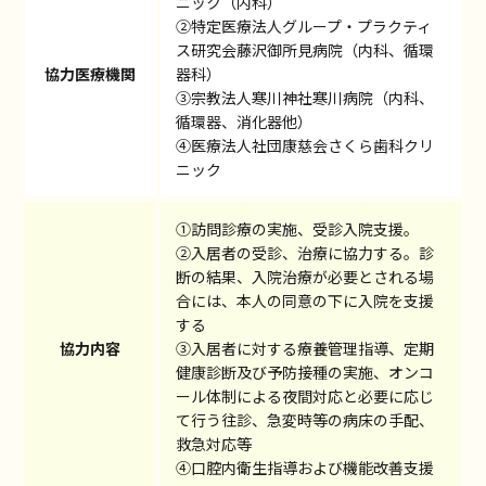
ニック（内科）
②特定医療法人グループ・プラクティ
ス研究会藤沢御所見病院（内科、循環
協力医療機関
器科）
③宗教法人寒川神社寒川病院（内科、
循環器、消化器他）
④医療法人社団康慈会さくら歯科クリ
ニック
①訪問診療の実施、受診入院支援。
②入居者の受診、治療に協力する。診
断の結果、入院治療が必要とされる場
合には、本人の同意の下に入院を支援
する
協力内容
③入居者に対する療養管理指導、定期
健康診断及び予防接種の実施、オンコ
ール体制による夜間対応と必要に応じ
て行う往診、急変時等の病床の手配、
救急対応等
④口腔内衛生指導および機能改善支援