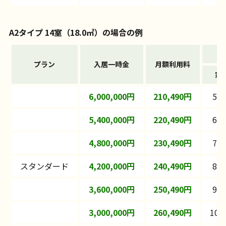
A2タイプ 14室（18.0㎡）の場合の例
プラン
入居一時金
月額利用料
家
6,000,000円
210,490円
52
5,400,000円
220,490円
62
4,800,000円
230,490円
72
スタンダード
4,200,000円
240,490円
82
3,600,000円
250,490円
92
3,000,000円
260,490円
102