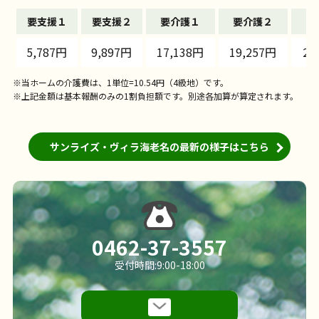
要支援１
要支援２
要介護１
要介護２
要
5,787円
9,897円
17,138円
19,257円
21
※当ホームの介護費は、1単位=10.54円（4級地）です。
※上記金額は基本報酬のみの1割負担額です。別途各加算が算定されます。
サンライズ・ヴィラ海老名の最新の様子はこちら
0462-37-3557
受付時間:9:00-18:00