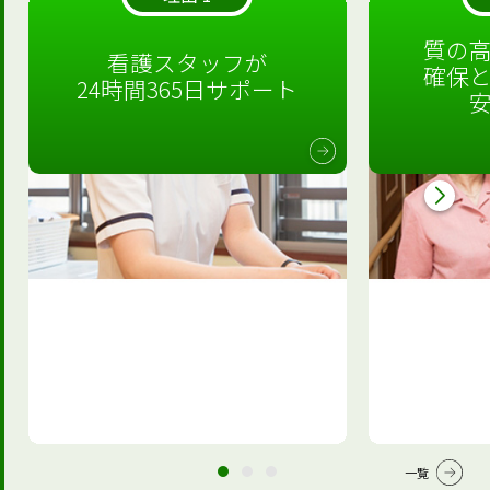
質の
看護スタッフが
確保
24時間365日サポート
一覧