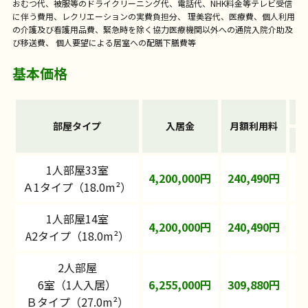
おむつ代、被服等のドライクリーニング代、電話代、NHK料金等テレビ受信
に伴う費用、レクリエーションの実費負担分、 理美容代、医療費、個人利用
の介護及び看護用品費、緊急時を除く協力医療機関以外への通院入院介助及
び移送費、 個人要望による居室への配膳下膳費等
基本価格
部屋タイプ
入居金
月額利用料
1人部屋33室
4,200,000円
240,490円
8
Ａ1タイプ（18.0m²）
1人部屋14室
4,200,000円
240,490円
8
A2タイプ（18.0m²）
2人部屋
6室（1人入居）
6,255,000円
309,880円
1
Ｂタイプ（27.0m²）